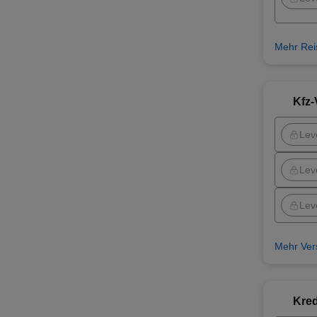
Mehr Rei
Kfz-
Lev
Lev
Lev
Mehr Ver
Kred