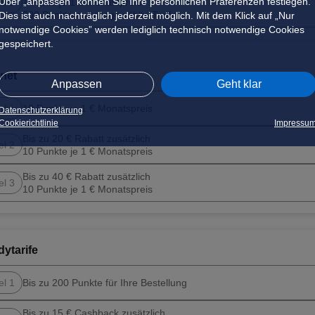
Über „anpassen” können Sie Ihre persönlichen Präferenzen festlegen.
el 3
1 Punkt je 1 € Monatspreis
300 Punkte auf ausgewählte Tarife
Dies ist auch nachträglich jederzeit möglich. Mit dem Klick auf „Nur
notwendige Cookies” werden lediglich technisch notwendige Cookies
gespeichert.
rnet
Anpassen
Geht klar
el 1
10 Punkte je 1 € Monatspreis
Datenschutzerklärung
Cookierichtlinie
Impressu
Bis zu 20 € Rabatt zusätzlich
el 2
10 Punkte je 1 € Monatspreis
Bis zu 40 € Rabatt zusätzlich
el 3
10 Punkte je 1 € Monatspreis
ytarife
el 1
Bis zu 200 Punkte für Ihre Bestellung
Bis zu 15 € Cashback zusätzlich