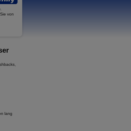
.
 Sie von
ser
shbacks,
en lang