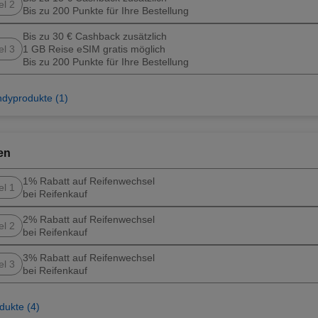
el 2
Bis zu 200 Punkte für Ihre Bestellung
Bis zu 30 € Cashback zusätzlich
el 3
1 GB Reise eSIM gratis möglich
Bis zu 200 Punkte für Ihre Bestellung
dyprodukte (1)
en
1% Rabatt auf Reifenwechsel
el 1
bei Reifenkauf
2% Rabatt auf Reifenwechsel
el 2
bei Reifenkauf
3% Rabatt auf Reifenwechsel
el 3
bei Reifenkauf
dukte (4)