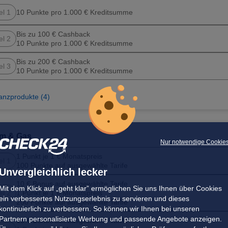
el 1
10 Punkte pro 1.000 € Kreditsumme
Bis zu 100 € Cashback
el 2
10 Punkte pro 1.000 € Kreditsumme
Bis zu 200 € Cashback
el 3
10 Punkte pro 1.000 € Kreditsumme
anzprodukte (4)
om & Gas
Nur notwendige Cookie
1 Punkt je 1 € Monatspreis
el 1
100 Punkte auf ausgewählte Tarife
Unvergleichlich lecker
10 € Bonus auf ausgewählte Tarife
Mit dem Klick auf „geht klar” ermöglichen Sie uns Ihnen über Cookies
el 2
1 Punkt je 1 € Monatspreis
ein verbessertes Nutzungserlebnis zu servieren und dieses
200 Punkte auf ausgewählte Tarife
kontinuierlich zu verbessern. So können wir Ihnen bei unseren
Partnern personalisierte Werbung und passende Angebote anzeigen.
15 € Bonus auf ausgewählte Tarife