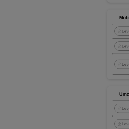
Möb
Lev
Lev
Lev
Umz
Lev
Lev